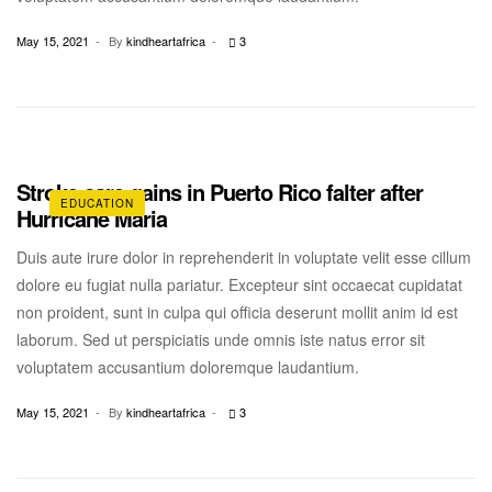
May 15, 2021
By
kindheartafrica
3
Stroke care gains in Puerto Rico falter after
EDUCATION
Hurricane Maria
Duis aute irure dolor in reprehenderit in voluptate velit esse cillum
dolore eu fugiat nulla pariatur. Excepteur sint occaecat cupidatat
non proident, sunt in culpa qui officia deserunt mollit anim id est
laborum. Sed ut perspiciatis unde omnis iste natus error sit
voluptatem accusantium doloremque laudantium.
May 15, 2021
By
kindheartafrica
3