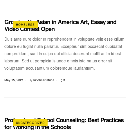
Growing Up Asian in America Art, Essay and
HOMELESS
Video Contest Open
Duis aute irure dolor in reprehenderit in voluptate velit esse cillum
dolore eu fugiat nulla pariatur. Excepteur sint occaecat cupidatat
non proident, sunt in culpa qui officia deserunt mollit anim id est
laborum. Sed ut perspiciatis unde omnis iste natus error sit
voluptatem accusantium doloremque laudantium.
May 15, 2021
By
kindheartafrica
3
Professional School Counseling: Best Practices
UNCATEGORIZED
for Working in the Schools