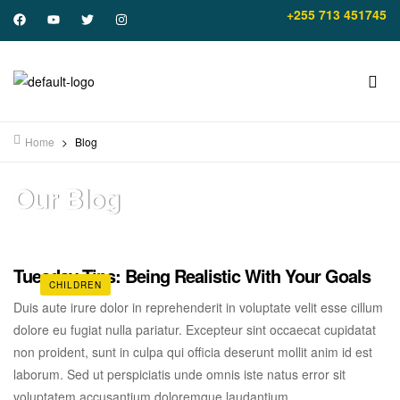
+255 713 451745
Home
>
Blog
Our Blog
Tuesday Tips: Being Realistic With Your Goals
CHILDREN
Duis aute irure dolor in reprehenderit in voluptate velit esse cillum
dolore eu fugiat nulla pariatur. Excepteur sint occaecat cupidatat
non proident, sunt in culpa qui officia deserunt mollit anim id est
laborum. Sed ut perspiciatis unde omnis iste natus error sit
voluptatem accusantium doloremque laudantium.