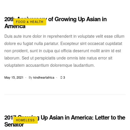
20th Anniversary of Growing Up Asian in
FOOD & HEALTH
America
Duis aute irure dolor in reprehenderit in voluptate velit esse cillum
dolore eu fugiat nulla pariatur. Excepteur sint occaecat cupidatat
non proident, sunt in culpa qui officia deserunt mollit anim id est
laborum. Sed ut perspiciatis unde omnis iste natus error sit
voluptatem accusantium doloremque laudantium.
May 15, 2021
By
kindheartafrica
3
2017 Growing Up Asian in America: Letter to the
HOMELESS
Senator