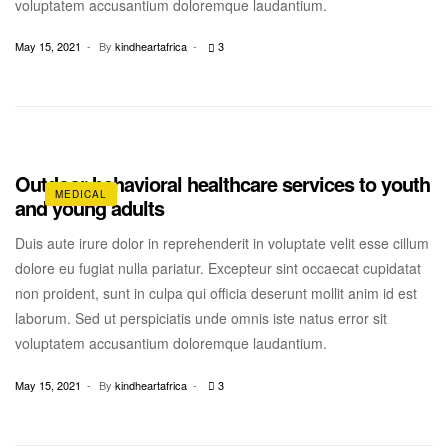
voluptatem accusantium doloremque laudantium.
May 15, 2021
By
kindheartafrica
3
Outdoor behavioral healthcare services to youth
MEDICAL
and young adults
Duis aute irure dolor in reprehenderit in voluptate velit esse cillum
dolore eu fugiat nulla pariatur. Excepteur sint occaecat cupidatat
non proident, sunt in culpa qui officia deserunt mollit anim id est
laborum. Sed ut perspiciatis unde omnis iste natus error sit
voluptatem accusantium doloremque laudantium.
May 15, 2021
By
kindheartafrica
3